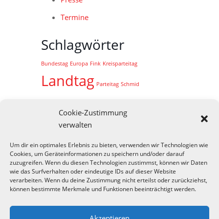
Termine
Schlagwörter
Bundestag
Europa
Fink
Kreisparteitag
Landtag
Parteitag
Schmid
Wahl
Schuldenbremse
Sondervermögen
Cookie-Zustimmung
verwalten
Kontaktieren Sie uns gern:
Um dir ein optimales Erlebnis zu bieten, verwenden wir Technologien wie
Cookies, um Geräteinformationen zu speichern und/oder darauf
Kontakt
zuzugreifen. Wenn du diesen Technologien zustimmst, können wir Daten
wie das Surfverhalten oder eindeutige IDs auf dieser Website
Impressum
verarbeiten. Wenn du deine Zustimmung nicht erteilst oder zurückziehst,
können bestimmte Merkmale und Funktionen beeinträchtigt werden.
Datenschutz
Akzeptieren