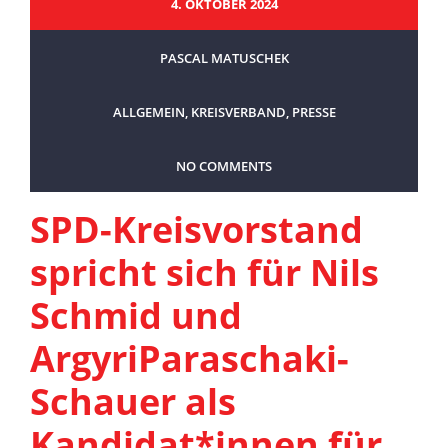
4. OKTOBER 2024
PASCAL MATUSCHEK
ALLGEMEIN
,
KREISVERBAND
,
PRESSE
NO COMMENTS
SPD-Kreisvorstand
spricht sich für Nils
Schmid und
ArgyriParaschaki-
Schauer als
Kandidat*innen für