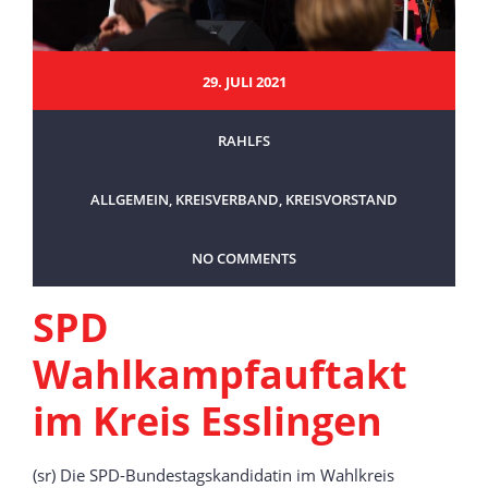
29. JULI 2021
RAHLFS
ALLGEMEIN
,
KREISVERBAND
,
KREISVORSTAND
NO COMMENTS
SPD
Wahlkampfauftakt
im Kreis Esslingen
(sr) Die SPD-Bundestagskandidatin im Wahlkreis