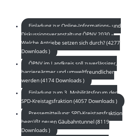
Einladung zur Online-Informations- und
Diskussionsveranstaltung ÖPNV 2030 –
Welche Antriebe setzen sich durch? (4277
Downloads )
ÖPNV im Landkreis soll zuverlässiger,
barriereärmer und umweltfreundlicher
werden (4174 Downloads )
Einladung zum 3. Mobilitätsforum der
SPD-Kreistagsfraktion (4057 Downloads )
Pressemitteilung: SPD-Kreistagsfraktion
begrüßt neuen Gäubahntunnel (8119
Downloads )