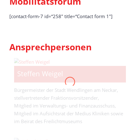
Mobilitätsforum
[contact-form-7 id=“258″ title=“Contact form 1″]
Ansprechpersonen
Steffen Weigel
Bürgermeister der Stadt Wendlingen am Neckar,
stellvertretender Fraktionsvorsitzender,
Mitglied im Verwaltungs- und Finanzausschuss,
Mitglied im Aufsichtsrat der Medius Kliniken sowie
im Beirat des Freilichtmuseums