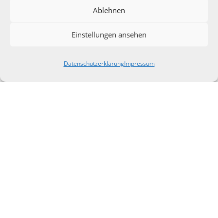
Ablehnen
Einstellungen ansehen
Datenschutzerklärung
Impressum
Kontaktieren Sie uns gern:
Kontakt
Impressum
Datenschutz